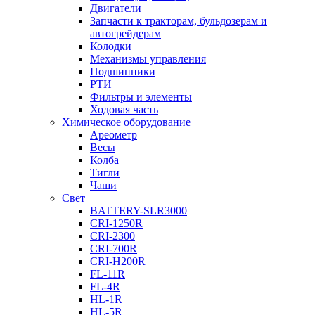
Двигатели
Запчасти к тракторам, бульдозерам и
автогрейдерам
Колодки
Механизмы управления
Подшипники
РТИ
Фильтры и элементы
Ходовая часть
Химическое оборудование
Ареометр
Весы
Колба
Тигли
Чаши
Cвет
BATTERY-SLR3000
CRI-1250R
CRI-2300
CRI-700R
CRI-H200R
FL-11R
FL-4R
HL-1R
HL-5R