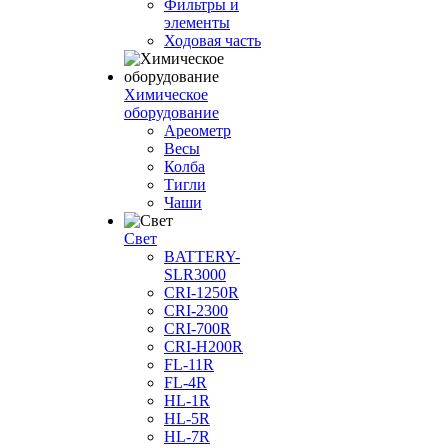
Фильтры и
элементы
Ходовая часть
Химическое
оборудование
Ареометр
Весы
Колба
Тигли
Чаши
Cвет
BATTERY-
SLR3000
CRI-1250R
CRI-2300
CRI-700R
CRI-H200R
FL-11R
FL-4R
HL-1R
HL-5R
HL-7R