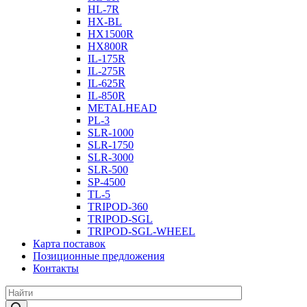
HL-7R
HX-BL
HX1500R
HX800R
IL-175R
IL-275R
IL-625R
IL-850R
METALHEAD
PL-3
SLR-1000
SLR-1750
SLR-3000
SLR-500
SP-4500
TL-5
TRIPOD-360
TRIPOD-SGL
TRIPOD-SGL-WHEEL
Карта поставок
Позиционные предложения
Контакты