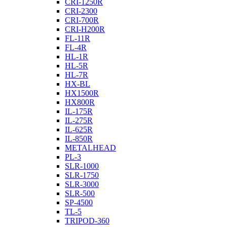
CRI-1250R
CRI-2300
CRI-700R
CRI-H200R
FL-11R
FL-4R
HL-1R
HL-5R
HL-7R
HX-BL
HX1500R
HX800R
IL-175R
IL-275R
IL-625R
IL-850R
METALHEAD
PL-3
SLR-1000
SLR-1750
SLR-3000
SLR-500
SP-4500
TL-5
TRIPOD-360