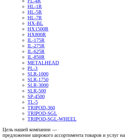
FL-4R
HL-1R
HL-5R
HL-7R
HX-BL
HX1500R
HX800R
IL-175R
IL-275R
IL-625R
IL-850R
METALHEAD
PL-3
SLR-1000
SLR-1750
SLR-3000
SLR-500
SP-4500
TL-5
TRIPOD-360
TRIPOD-SGL
TRIPOD-SGL-WHEEL
Цель нашей компании —
предложение широкого ассортимента товаров и услуг на