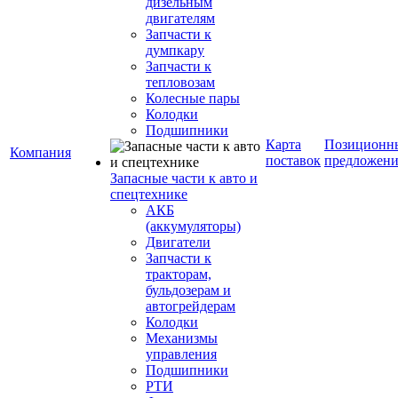
дизельным
двигателям
Запчасти к
думпкару
Запчасти к
тепловозам
Колесные пары
Колодки
Подшипники
Карта
Позиционн
Компания
поставок
предложени
Запасные части к авто и
спецтехнике
АКБ
(аккумуляторы)
Двигатели
Запчасти к
тракторам,
бульдозерам и
автогрейдерам
Колодки
Механизмы
управления
Подшипники
РТИ