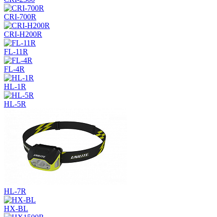
CRI-700R
CRI-H200R
FL-11R
FL-4R
HL-1R
HL-5R
HL-7R
HX-BL