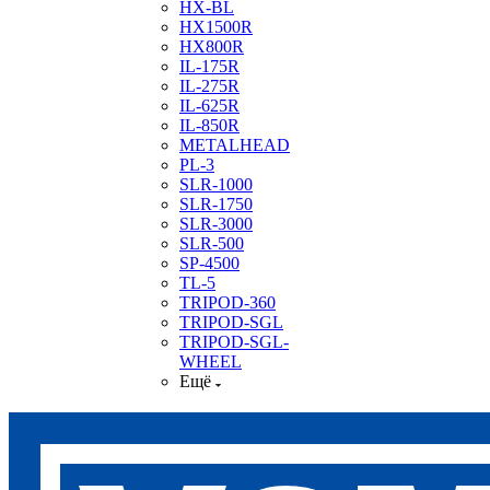
HX-BL
HX1500R
HX800R
IL-175R
IL-275R
IL-625R
IL-850R
METALHEAD
PL-3
SLR-1000
SLR-1750
SLR-3000
SLR-500
SP-4500
TL-5
TRIPOD-360
TRIPOD-SGL
TRIPOD-SGL-
WHEEL
Ещё