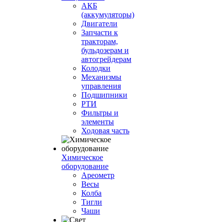
АКБ
(аккумуляторы)
Двигатели
Запчасти к
тракторам,
бульдозерам и
автогрейдерам
Колодки
Механизмы
управления
Подшипники
РТИ
Фильтры и
элементы
Ходовая часть
Химическое
оборудование
Ареометр
Весы
Колба
Тигли
Чаши