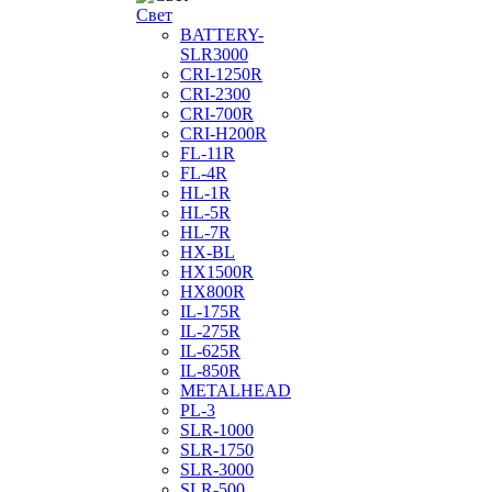
Cвет
BATTERY-
SLR3000
CRI-1250R
CRI-2300
CRI-700R
CRI-H200R
FL-11R
FL-4R
HL-1R
HL-5R
HL-7R
HX-BL
HX1500R
HX800R
IL-175R
IL-275R
IL-625R
IL-850R
METALHEAD
PL-3
SLR-1000
SLR-1750
SLR-3000
SLR-500