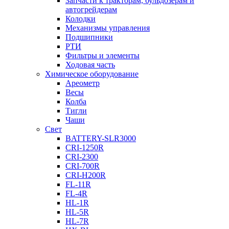
Запчасти к тракторам, бульдозерам и
автогрейдерам
Колодки
Механизмы управления
Подшипники
РТИ
Фильтры и элементы
Ходовая часть
Химическое оборудование
Ареометр
Весы
Колба
Тигли
Чаши
Cвет
BATTERY-SLR3000
CRI-1250R
CRI-2300
CRI-700R
CRI-H200R
FL-11R
FL-4R
HL-1R
HL-5R
HL-7R