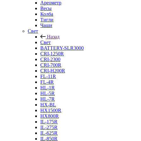
Ареометр
Весы
Колба
Тигли
Чаши
Cвет
Назад
Cвет
BATTERY-SLR3000
CRI-1250R
CRI-2300
CRI-700R
CRI-H200R
FL-11R
FL-4R
HL-1R
HL-5R
HL-7R
HX-BL
HX1500R
HX800R
IL-175R
IL-275R
IL-625R
IL-850R