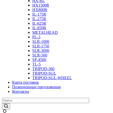
HX-BL
HX1500R
HX800R
IL-175R
IL-275R
IL-625R
IL-850R
METALHEAD
PL-3
SLR-1000
SLR-1750
SLR-3000
SLR-500
SP-4500
TL-5
TRIPOD-360
TRIPOD-SGL
TRIPOD-SGL-WHEEL
Карта поставок
Позиционные предложения
Контакты