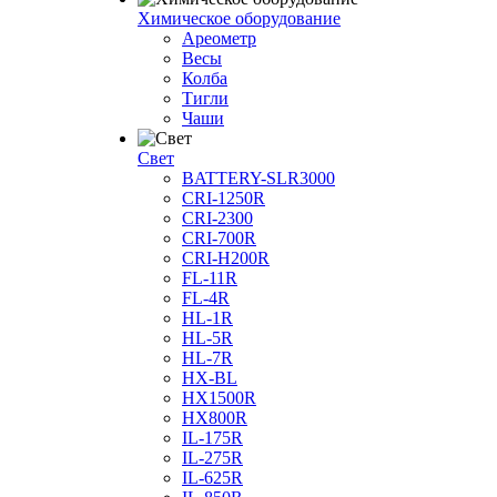
Химическое оборудование
Ареометр
Весы
Колба
Тигли
Чаши
Cвет
BATTERY-SLR3000
CRI-1250R
CRI-2300
CRI-700R
CRI-H200R
FL-11R
FL-4R
HL-1R
HL-5R
HL-7R
HX-BL
HX1500R
HX800R
IL-175R
IL-275R
IL-625R