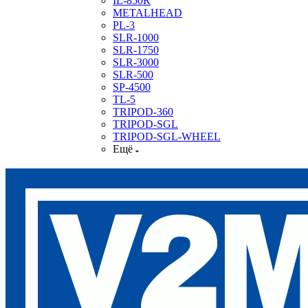
IL-850R
METALHEAD
PL-3
SLR-1000
SLR-1750
SLR-3000
SLR-500
SP-4500
TL-5
TRIPOD-360
TRIPOD-SGL
TRIPOD-SGL-WHEEL
Ещё