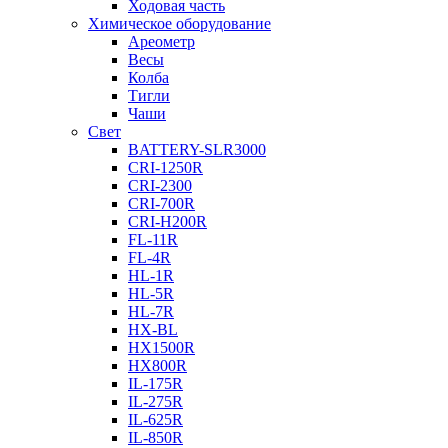
Ходовая часть
Химическое оборудование
Ареометр
Весы
Колба
Тигли
Чаши
Cвет
BATTERY-SLR3000
CRI-1250R
CRI-2300
CRI-700R
CRI-H200R
FL-11R
FL-4R
HL-1R
HL-5R
HL-7R
HX-BL
HX1500R
HX800R
IL-175R
IL-275R
IL-625R
IL-850R