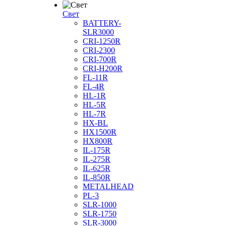
Cвет
BATTERY-
SLR3000
CRI-1250R
CRI-2300
CRI-700R
CRI-H200R
FL-11R
FL-4R
HL-1R
HL-5R
HL-7R
HX-BL
HX1500R
HX800R
IL-175R
IL-275R
IL-625R
IL-850R
METALHEAD
PL-3
SLR-1000
SLR-1750
SLR-3000