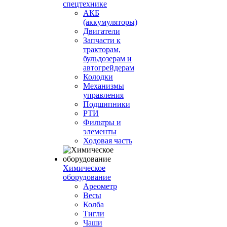
спецтехнике
АКБ
(аккумуляторы)
Двигатели
Запчасти к
тракторам,
бульдозерам и
автогрейдерам
Колодки
Механизмы
управления
Подшипники
РТИ
Фильтры и
элементы
Ходовая часть
Химическое
оборудование
Ареометр
Весы
Колба
Тигли
Чаши