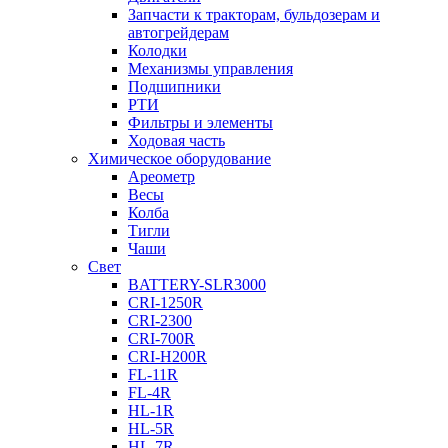
Запчасти к тракторам, бульдозерам и
автогрейдерам
Колодки
Механизмы управления
Подшипники
РТИ
Фильтры и элементы
Ходовая часть
Химическое оборудование
Ареометр
Весы
Колба
Тигли
Чаши
Cвет
BATTERY-SLR3000
CRI-1250R
CRI-2300
CRI-700R
CRI-H200R
FL-11R
FL-4R
HL-1R
HL-5R
HL-7R