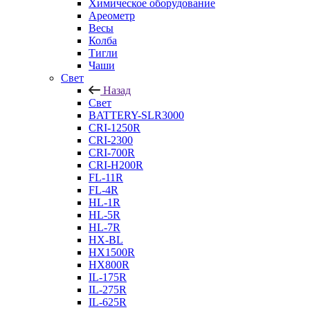
Химическое оборудование
Ареометр
Весы
Колба
Тигли
Чаши
Cвет
Назад
Cвет
BATTERY-SLR3000
CRI-1250R
CRI-2300
CRI-700R
CRI-H200R
FL-11R
FL-4R
HL-1R
HL-5R
HL-7R
HX-BL
HX1500R
HX800R
IL-175R
IL-275R
IL-625R