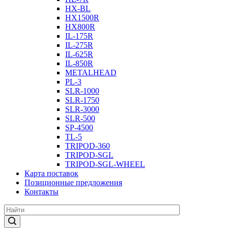
HX-BL
HX1500R
HX800R
IL-175R
IL-275R
IL-625R
IL-850R
METALHEAD
PL-3
SLR-1000
SLR-1750
SLR-3000
SLR-500
SP-4500
TL-5
TRIPOD-360
TRIPOD-SGL
TRIPOD-SGL-WHEEL
Карта поставок
Позиционные предложения
Контакты